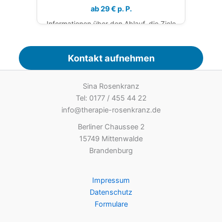
ab 29 € p. P.
Informationen über den Ablauf, die Ziele
und die Rolle der Eltern in einer kinder-
oder jugendtherapeutischen Behandlung.
Kontakt aufnehmen
Aktuell ausgebucht
Sina Rosenkranz
Tel: 0177 / 455 44 22
info@therapie-rosenkranz.de
Berliner Chaussee 2
15749 Mittenwalde
Brandenburg
Impressum
Datenschutz
Formulare